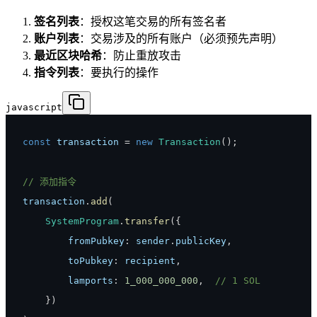
签名列表
：授权这笔交易的所有签名者
账户列表
：交易涉及的所有账户（必须预先声明）
最近区块哈希
：防止重放攻击
指令列表
：要执行的操作
javascript
const
 transaction 
=
new
Transaction
(
)
;
// 添加指令
transaction
.
add
(
SystemProgram
.
transfer
(
{
fromPubkey
:
 sender
.
publicKey
,
toPubkey
:
 recipient
,
lamports
:
1_000_000_000
,
// 1 SOL
}
)