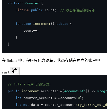
contract
Counter
{
uint256
public
 count
;
// 状态存储在合约内部
function
increment
(
)
public
{
        count
++
;
}
}
在 Solana 中，程序只包含逻辑，状态存储在独立的账户中：
rust
// Solana 程序（简化示意）
pub
fn
increment
(
accounts
:
&
[
AccountInfo
]
)
->
Progra
let
 counter_account 
=
&
accounts
[
0
]
;
let
mut
 data 
=
 counter_account
.
try_borrow_mut_da