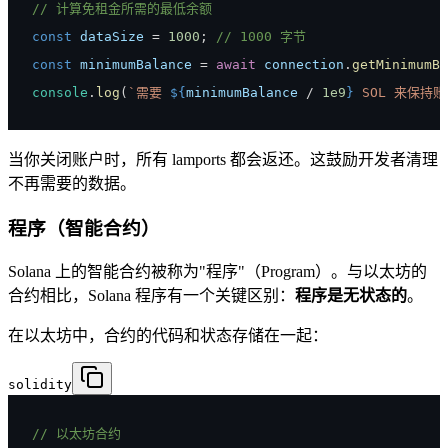
// 计算免租金所需的最低余额
const
 dataSize 
=
1000
;
// 1000 字节
const
 minimumBalance 
=
await
 connection
.
getMinimumBa
console
.
log
(
`
需要 
${
minimumBalance 
/
1e9
}
 SOL 来保持
当你关闭账户时，所有 lamports 都会返还。这鼓励开发者清理
不再需要的数据。
程序（智能合约）
Solana 上的智能合约被称为"程序"（Program）。与以太坊的
合约相比，Solana 程序有一个关键区别：
程序是无状态的
。
在以太坊中，合约的代码和状态存储在一起：
solidity
// 以太坊合约