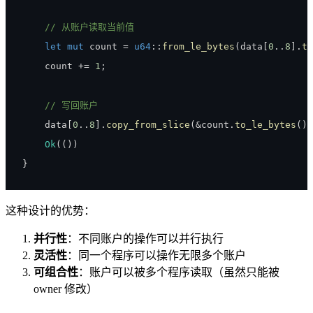
// 从账户读取当前值
let
mut
 count 
=
u64
::
from_le_bytes
(
data
[
0
..
8
]
.
tr
    count 
+=
1
;
// 写回账户
    data
[
0
..
8
]
.
copy_from_slice
(
&
count
.
to_le_bytes
(
)
)
Ok
(
(
)
)
}
这种设计的优势：
并行性
：不同账户的操作可以并行执行
灵活性
：同一个程序可以操作无限多个账户
可组合性
：账户可以被多个程序读取（虽然只能被
owner 修改）