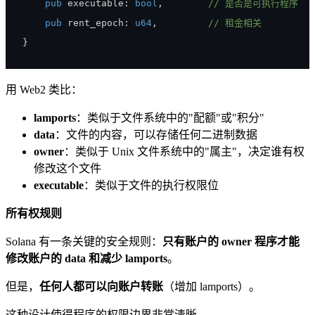
pub
 executable
:
bool
,
// 是否是可执行程序
pub
 rent_epoch
:
u64
,
// 租金相关
}
用 Web2 类比：
lamports
：类似于文件系统中的"配额"或"积分"
data
：文件的内容，可以存储任何二进制数据
owner
：类似于 Unix 文件系统中的"属主"，决定谁有权
修改这个文件
executable
：类似于文件的执行权限位
所有权规则
Solana 有一条关键的安全规则：
只有账户的 owner 程序才能
修改账户的 data 和减少 lamports
。
但是，
任何人都可以向账户转账
（增加 lamports）。
这种设计使得程序的权限边界非常清晰。