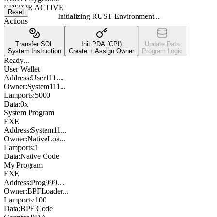
EDITOR ACTIVE
Reset
Initializing
RUST
Environment...
Actions
Transfer SOL
Init PDA (CPI)
Update Data
System Instruction
Create + Assign Owner
Program Logic
Ready...
User Wallet
Address:
User111.
...
Owner:
System111
...
Lamports:
5000
Data:
0x
System Program
EXE
Address:
System11
...
Owner:
NativeLoa
...
Lamports:
1
Data:
Native Code
My Program
EXE
Address:
Prog999.
...
Owner:
BPFLoader
...
Lamports:
100
Data:
BPF Code