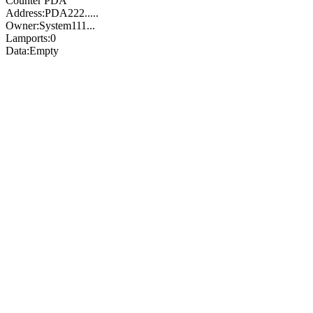
Counter PDA
Address:
PDA222..
...
Owner:
System111
...
Lamports:
0
Data:
Empty