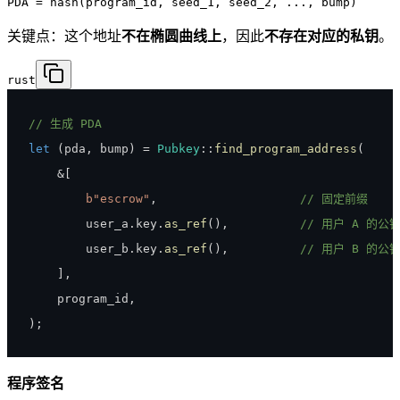
PDA = hash(program_id, seed_1, seed_2, ..., bump)
关键点：这个地址
不在椭圆曲线上
，因此
不存在对应的私钥
。
rust
// 生成 PDA
let
(
pda
,
 bump
)
=
Pubkey
::
find_program_address
(
&
[
b"escrow"
,
// 固定前缀
        user_a
.
key
.
as_ref
(
)
,
// 用户 A 的公
        user_b
.
key
.
as_ref
(
)
,
// 用户 B 的公
]
,
    program_id
,
)
;
程序签名