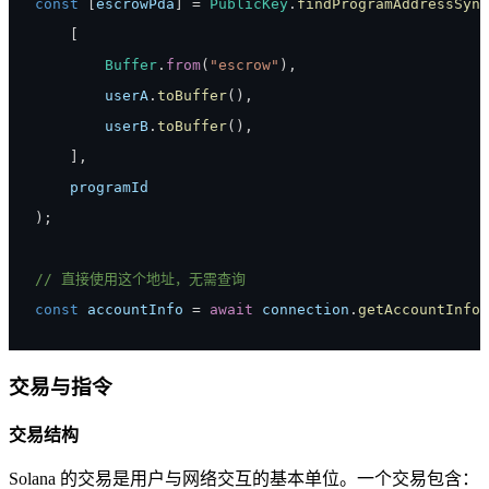
const
[
escrowPda
]
=
PublicKey
.
findProgramAddressSync
[
Buffer
.
from
(
"escrow"
)
,
        userA
.
toBuffer
(
)
,
        userB
.
toBuffer
(
)
,
]
,
)
;
// 直接使用这个地址，无需查询
const
 accountInfo 
=
await
 connection
.
getAccountInfo
(
交易与指令
交易结构
Solana 的交易是用户与网络交互的基本单位。一个交易包含：