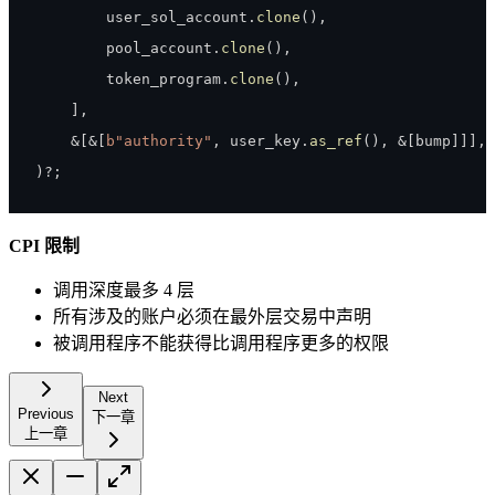
        user_sol_account
.
clone
(
)
,
        pool_account
.
clone
(
)
,
        token_program
.
clone
(
)
,
]
,
&
[
&
[
b"authority"
,
 user_key
.
as_ref
(
)
,
&
[
bump
]
]
]
,
)
?
;
CPI 限制
调用深度最多 4 层
所有涉及的账户必须在最外层交易中声明
被调用程序不能获得比调用程序更多的权限
Next
Previous
下一章
上一章