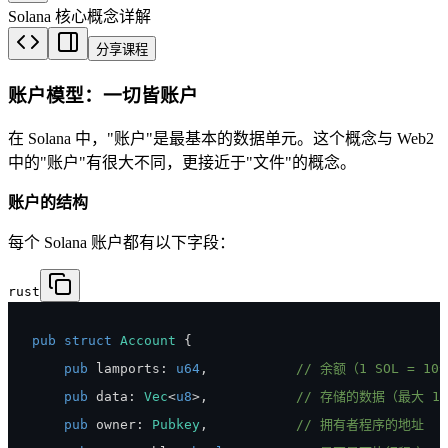
Solana 核心概念详解
分享课程
账户模型：一切皆账户
在 Solana 中，"账户"是最基本的数据单元。这个概念与 Web2
中的"账户"有很大不同，更接近于"文件"的概念。
账户的结构
每个 Solana 账户都有以下字段：
rust
pub
struct
Account
{
pub
 lamports
:
u64
,
// 余额（1 SOL = 10^
pub
 data
:
Vec
<
u8
>
,
// 存储的数据（最大 10
pub
 owner
:
Pubkey
,
// 拥有者程序的地址