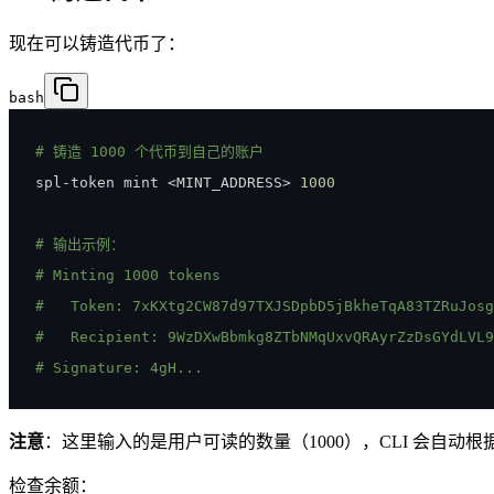
现在可以铸造代币了：
bash
# 铸造 1000 个代币到自己的账户
spl-token mint 
<
MINT_ADDRESS
>
1000
# 输出示例：
# Minting 1000 tokens
#   Token: 7xKXtg2CW87d97TXJSDpbD5jBkheTqA83TZRuJosg
#   Recipient: 9WzDXwBbmkg8ZTbNMqUxvQRAyrZzDsGYdLVL9
# Signature: 4gH...
注意
：这里输入的是用户可读的数量（1000），CLI 会自动根据 decimal
检查余额：