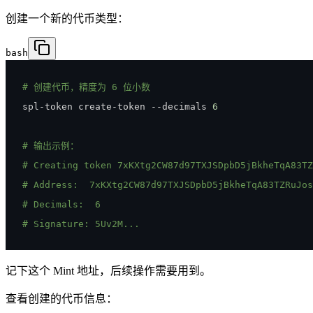
创建一个新的代币类型：
bash
# 创建代币，精度为 6 位小数
spl-token create-token --decimals 
6
# 输出示例：
# Creating token 7xKXtg2CW87d97TXJSDpbD5jBkheTqA83TZ
# Address:  7xKXtg2CW87d97TXJSDpbD5jBkheTqA83TZRuJos
# Decimals:  6
# Signature: 5Uv2M...
记下这个 Mint 地址，后续操作需要用到。
查看创建的代币信息：