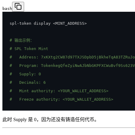
bash
spl-token display 
<
MINT_ADDRESS
>
# 输出示例：
# SPL Token Mint
#   Address: 7xKXtg2CW87d97TXJSDpbD5jBkheTqA83TZRuJo
#   Program: TokenkegQfeZyiNwAJbNbGKPFXCWuBvf9Ss623V
#   Supply: 0
#   Decimals: 6
#   Mint authority: <YOUR_WALLET_ADDRESS>
#   Freeze authority: <YOUR_WALLET_ADDRESS>
此时 Supply 是 0，因为还没有铸造任何代币。