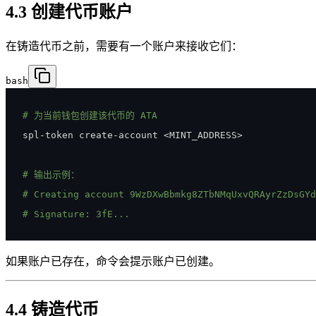
4.3 创建代币账户
在铸造代币之前，需要有一个账户来接收它们：
bash
# 为当前钱包创建该代币的 ATA
spl-token create-account 
<
MINT_ADDRESS
>
# 输出示例：
# Creating account 9WzDXwBbmkg8ZTbNMqUxvQRAyrZzDsGYd
# Signature: 3fE...
如果账户已存在，命令会提示账户已创建。
4.4 铸造代币