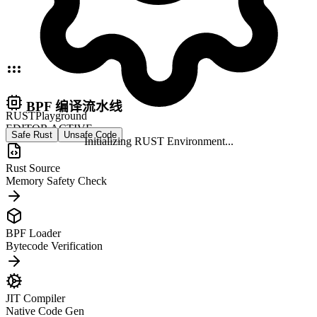
BPF 编译流水线
RUST
Playground
EDITOR ACTIVE
Safe Rust
Unsafe Code
Initializing
RUST
Environment...
Rust Source
Memory Safety Check
BPF Loader
Bytecode Verification
JIT Compiler
Native Code Gen