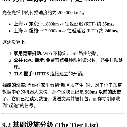
光在光纤中的传播速度约为 200,000 km/s。
上海 -> 东京
: ~1,800km -> 往返延迟 (RTT) 约
35ms
。
上海 -> 纽约
: ~12,000km -> 往返延迟 (RTT) 约
240ms
。
这还没算上：
家用宽带抖动
: WiFi 不稳定、ISP 路由绕路。
公共 RPC 拥堵
: 免费节点每秒限制请求数，还要排队处
理。
TLS 握手
: HTTPS 连接建立的开销。
残酷的现实
: 当你在家里看到"新区块产生"时，对于位于东京
数据中心的机器人来说，那个区块已经是
500ms 以前的历史
了。它们已经读完数据、发送交易并被打包，而你才刚刚收
到"起跑"的信号。
9.2 基础设施分级 (The Tier List)