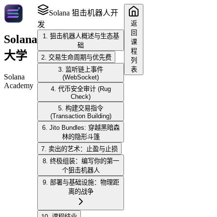
Solana 狙击机器人开
返
发
回
1. 狙击机器人概述与生态基
Solana
课
础
程
大学
2. 交易生命周期与优先费
列
3. 监听链上事件
表
Solana
(WebSocket)
Academy
4. 代币安全审计 (Rug
Check)
5. 构建交易指令
(Transaction Building)
6. Jito Bundles: 穿越黑暗森
林的隐形斗篷
7. 卖出的艺术：止盈与止损
8. 终极组装：编写你的第一
个狙击机器人
9. 部署与基础设施：物理距
离的战争
10. 课程结业