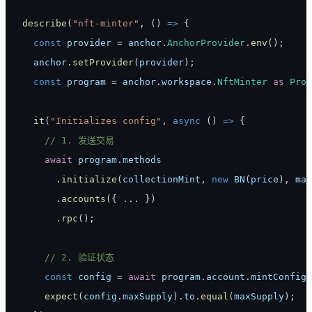
describe
(
"nft-minter"
,
(
)
=>
{
const
 provider 
=
 anchor
.
AnchorProvider
.
env
(
)
;
  anchor
.
setProvider
(
provider
)
;
const
 program 
=
 anchor
.
workspace
.
NftMinter
as
Prog
it
(
"Initializes config"
,
async
(
)
=>
{
// 1. 发送交易
await
 program
.
methods
.
initialize
(
collectionMint
,
new
BN
(
price
)
,
 max
.
accounts
(
{
...
}
)
.
rpc
(
)
;
// 2. 验证状态
const
 config 
=
await
 program
.
account
.
mintConfig
.
expect
(
config
.
maxSupply
)
.
to
.
equal
(
maxSupply
)
;