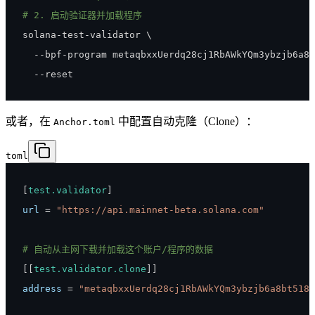
# 2. 启动验证器并加载程序
solana-test-validator 
\
  --bpf-program metaqbxxUerdq28cj1RbAWkYQm3ybzjb6a8b
  --reset
或者，在
中配置自动克隆（Clone）：
Anchor.toml
toml
[
test.validator
]
url
=
"https://api.mainnet-beta.solana.com"
# 自动从主网下载并加载这个账户/程序的数据
[
[
test.validator.clone
]
]
address
=
"metaqbxxUerdq28cj1RbAWkYQm3ybzjb6a8bt518x