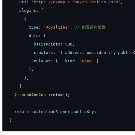
    uri
:
'https://example.com/collection.json'
,
    plugins
:
[
{
        type
:
'Royalties'
,
// 配置系列版税
        data
:
{
          basisPoints
:
500
,
          creators
:
[
{
 address
:
 umi
.
identity
.
publicK
          ruleSet
:
{
 __kind
:
'None'
}
,
}
,
}
,
]
,
}
)
.
sendAndConfirm
(
umi
)
;
return
 collectionSigner
.
publicKey
;
}