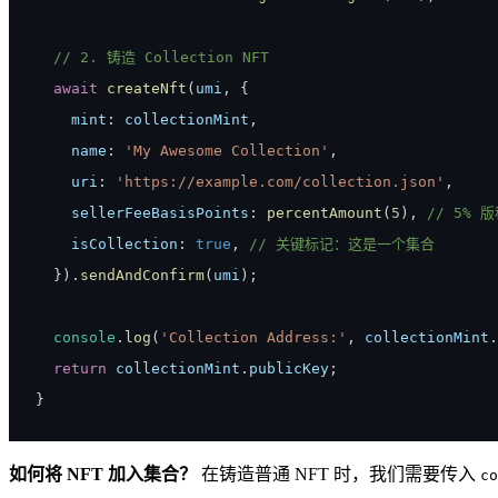
// 2. 铸造 Collection NFT
await
createNft
(
umi
,
{
    mint
:
 collectionMint
,
    name
:
'My Awesome Collection'
,
    uri
:
'https://example.com/collection.json'
,
    sellerFeeBasisPoints
:
percentAmount
(
5
)
,
// 5% 
    isCollection
:
true
,
// 关键标记：这是一个集合
}
)
.
sendAndConfirm
(
umi
)
;
console
.
log
(
'Collection Address:'
,
 collectionMint
.
return
 collectionMint
.
publicKey
;
}
如何将 NFT 加入集合？
在铸造普通 NFT 时，我们需要传入
co