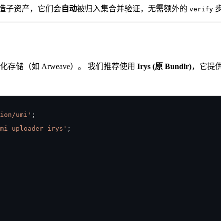
ity 铸造子资产，它们会
自动
被归入集合并验证，无需额外的
verify
中心化存储（如 Arweave）。 我们推荐使用
Irys (原 Bundlr)
，它提
ion/umi'
;
mi-uploader-irys'
;