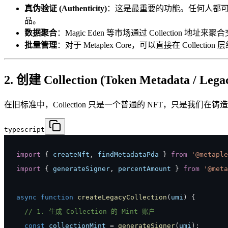
真伪验证 (Authenticity)
：这是最重要的功能。任何人都可以在元数据里
品。
数据聚合
：Magic Eden 等市场通过 Collection 地
批量管理
：对于 Metaplex Core，可以直接在 Colle
2. 创建 Collection (Token Metadata / Lega
在旧标准中，Collection 只是一个普通的 NFT，只是我们在铸
typescript
import
{
 createNft
,
 findMetadataPda 
}
from
'@metaple
import
{
 generateSigner
,
 percentAmount 
}
from
'@meta
async
function
createLegacyCollection
(
umi
)
{
// 1. 生成 Collection 的 Mint 账户
const
 collectionMint 
=
generateSigner
(
umi
)
;