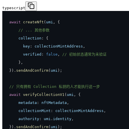
typescript
await
createNft
(
umi
,
{
// ... 其他参数
    collection
:
{
      key
:
 collectionMintAddress
,
      verified
:
false
,
// 初始状态通常为未验证
}
,
}
)
.
sendAndConfirm
(
umi
)
;
// 只有拥有 Collection 私钥的人才能执行这一步
await
verifyCollectionV1
(
umi
,
{
    metadata
:
 nftMetadata
,
    collectionMint
:
 collectionMintAddress
,
    authority
:
 umi
.
identity
,
}
)
.
sendAndConfirm
(
umi
)
;