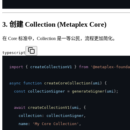
3. 创建 Collection (Metaplex Core)
在 Core 标准中，Collection 是一等公民，流程更加简化。
typescript
import
{
 createCollectionV1 
}
from
'@metaplex-founda
async
function
createCoreCollection
(
umi
)
{
const
 collectionSigner 
=
generateSigner
(
umi
)
;
await
createCollectionV1
(
umi
,
{
    collection
:
 collectionSigner
,
    name
:
'My Core Collection'
,