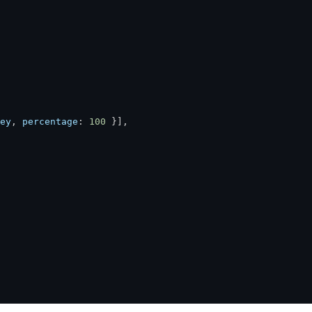
ey
,
 percentage
:
100
}
]
,