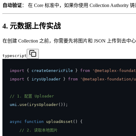
自动验证
： 在 Core 标准中，如果你使用 Collection Author
4. 元数据上传实战
在创建 Collection 之前，你需要先将图片和 JSON 上传到去
typescript
import
{
 createGenericFile 
}
from
'@metaplex-foundat
import
{
 irysUploader 
}
from
'@metaplex-foundation/u
// 1. 配置 Uploader
umi
.
use
(
irysUploader
(
)
)
;
async
function
uploadAsset
(
)
{
// 2. 读取本地图片