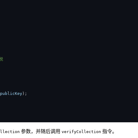
版税
publicKey
)
;
参数，并随后调用
指令。
llection
verifyCollection