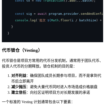
const
 tx 
=
new
Transaction
(
)
.
add
(
...
batch
)
;
const
 sig 
=
await
 program
.
provider
.
sendAndConfir
console
.
log
(
`
批次 
${
Math
.
floor
(
i 
/
 batchSize
)
+
}
}
代币锁仓（Vesting）
代币锁仓是项目方常用的代币分发机制，通常用于团队代币、
投资人代币的分期释放。锁仓机制的目的是：
对齐利益
：确保团队成员长期参与项目，而不是拿到代
币后立即离开
减少抛压
：避免大量代币同时进入市场造成价格崩盘
建立信任
：向社区证明项目方对长期发展的承诺
一个标准的 Vesting 计划通常包含以下要素：