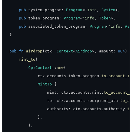
pub
 system_program
:
Program
<
'info
,
System
>
,
pub
 token_program
:
Program
<
'info
,
Token
>
,
pub
 associated_token_program
:
Program
<
'info
,
Ass
}
pub
fn
airdrop
(
ctx
:
Context
<
Airdrop
>
,
 amount
:
u64
)
-
mint_to
(
CpiContext
::
new
(
            ctx
.
accounts
.
token_program
.
to_account_in
MintTo
{
                mint
:
 ctx
.
accounts
.
mint
.
to_account_i
                to
:
 ctx
.
accounts
.
recipient_ata
.
to_ac
                authority
:
 ctx
.
accounts
.
authority
.
to
}
,
)
,