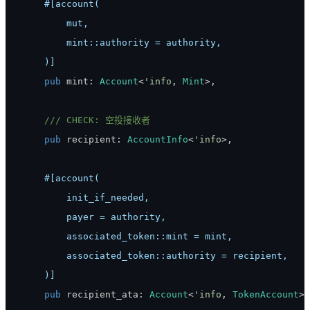
    )]
pub
 mint
:
Account
<
'info
,
Mint
>
,
/// CHECK: 空投接收者
pub
 recipient
:
AccountInfo
<
'info
>
,
    )]
pub
 recipient_ata
:
Account
<
'info
,
TokenAccount
>
,