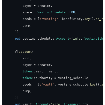
        payer 
=
 creator
,
        space 
=
VestingSchedule
::
LEN
,
        seeds 
=
[
b"vesting"
,
 beneficiary
.
key
(
)
.
as_re
        bump
,
)
]
pub
 vesting_schedule
:
Account
<
'info
,
VestingSche
    #
[
account
(
        init
,
        payer 
=
 creator
,
token
::
mint 
=
 mint
,
token
::
authority 
=
 vesting_schedule
,
        seeds 
=
[
b"vault"
,
 vesting_schedule
.
key
(
)
.
as
        bump
,
)
]
pub
 vault
:
Account
<
'info
,
TokenAccount
>
,