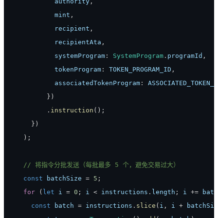
          authority
,
          mint
,
          recipient
,
          recipientAta
,
          systemProgram
:
SystemProgram
.
programId
,
          tokenProgram
:
TOKEN_PROGRAM_ID
,
          associatedTokenProgram
:
ASSOCIATED_TOKEN_P
}
)
.
instruction
(
)
;
}
)
)
;
// 将指令分批发送（每批最多 5 个，避免交易过大）
const
 batchSize 
=
5
;
for
(
let
 i 
=
0
;
 i 
<
 instructions
.
length
;
 i 
+=
 batc
const
 batch 
=
 instructions
.
slice
(
i
,
 i 
+
 batchSiz