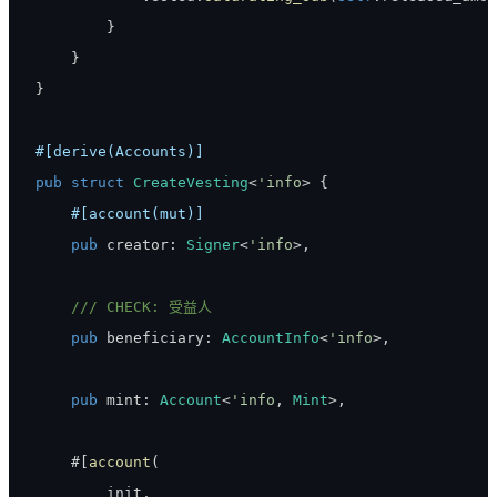
}
}
}
#[derive(Accounts)]
pub
struct
CreateVesting
<
'info
>
{
#[account(mut)]
pub
 creator
:
Signer
<
'info
>
,
/// CHECK: 受益人
pub
 beneficiary
:
AccountInfo
<
'info
>
,
pub
 mint
:
Account
<
'info
,
Mint
>
,
    #
[
account
(
        init
,