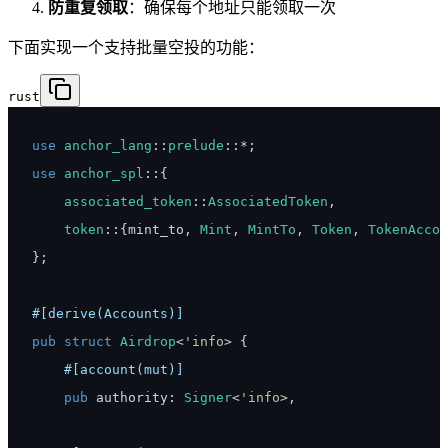
防重复领取
：确保每个地址只能领取一次
下面实现一个支持批量空投的功能：
rust
use
anchor_lang
::
prelude
::
*
;
use
anchor_spl
::
{
associated_token
::
AssociatedToken
,
token
::
{
mint_to
,
Mint
,
MintTo
,
Token
,
TokenAccou
}
;
#[derive(Accounts)]
pub
struct
Airdrop
<
'info
>
{
#[account(mut)]
pub
 authority
:
Signer
<
'info
>
,