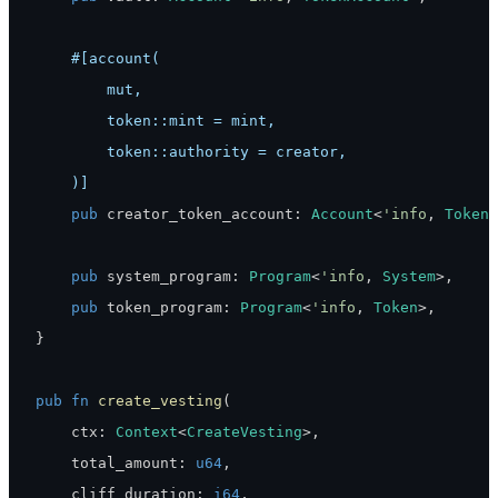
    )]
pub
 creator_token_account
:
Account
<
'info
,
TokenA
pub
 system_program
:
Program
<
'info
,
System
>
,
pub
 token_program
:
Program
<
'info
,
Token
>
,
}
pub
fn
create_vesting
(
    ctx
:
Context
<
CreateVesting
>
,
    total_amount
:
u64
,
    cliff_duration
:
i64
,