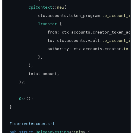
CpiContext
::
new
(
            ctx
.
accounts
.
token_program
.
to_account_in
Transfer
{
                from
:
 ctx
.
accounts
.
creator_token_acc
                to
:
 ctx
.
accounts
.
vault
.
to_account_in
                authority
:
 ctx
.
accounts
.
creator
.
to_a
}
,
)
,
        total_amount
,
)
?
;
Ok
(
(
)
)
}
#[derive(Accounts)]
pub
struct
ReleaseVesting
<
'info
>
{