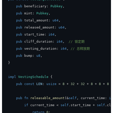
pub
 beneficiary
:
Pubkey
,
pub
 mint
:
Pubkey
,
pub
 total_amount
:
u64
,
pub
 released_amount
:
u64
,
pub
 start_time
:
i64
,
pub
 cliff_duration
:
i64
,
// 锁定期
pub
 vesting_duration
:
i64
,
// 总释放期
pub
 bump
:
u8
,
}
impl
VestingSchedule
{
pub
const
LEN
:
usize
=
8
+
32
+
32
+
8
+
8
+
8
+
pub
fn
releasable_amount
(
&
self
,
 current_time
:
i6
if
 current_time 
<
self
.
start_time 
+
self
.
cli
return
0
;