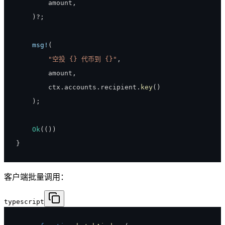
        amount
,
)
?
;
msg!
(
"空投 {} 代币到 {}"
,
        amount
,
        ctx
.
accounts
.
recipient
.
key
(
)
)
;
Ok
(
(
)
)
}
客户端批量调用：
typescript