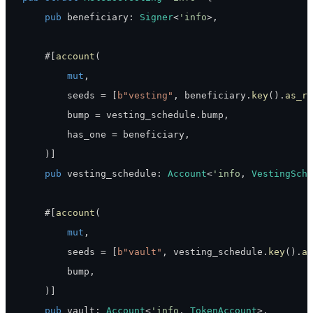
pub
 beneficiary
:
Signer
<
'info
>
,
    #
[
account
(
mut
,
        seeds 
=
[
b"vesting"
,
 beneficiary
.
key
(
)
.
as_re
        bump 
=
 vesting_schedule
.
bump
,
        has_one 
=
 beneficiary
,
)
]
pub
 vesting_schedule
:
Account
<
'info
,
VestingSche
    #
[
account
(
mut
,
        seeds 
=
[
b"vault"
,
 vesting_schedule
.
key
(
)
.
as
        bump
,
)
]
pub
 vault
:
Account
<
'info
,
TokenAccount
>
,