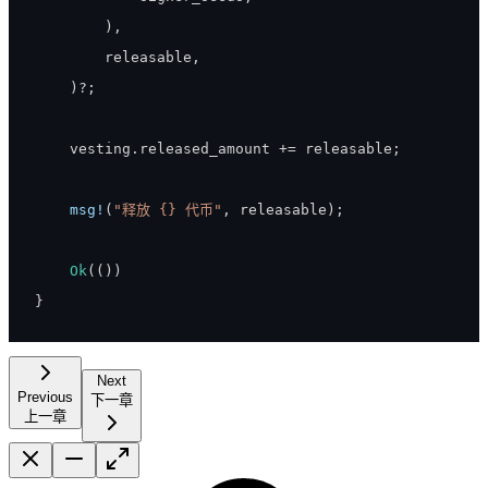
)
,
        releasable
,
)
?
;
    vesting
.
released_amount 
+=
 releasable
;
msg!
(
"释放 {} 代币"
,
 releasable
)
;
Ok
(
(
)
)
}
Next
Previous
下一章
上一章