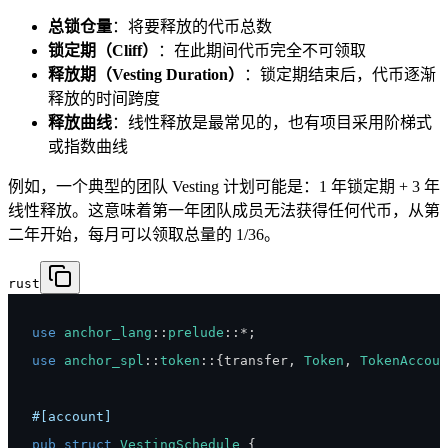
总锁仓量
：将要释放的代币总数
锁定期（Cliff）
：在此期间代币完全不可领取
释放期（Vesting Duration）
：锁定期结束后，代币逐渐
释放的时间跨度
释放曲线
：线性释放是最常见的，也有项目采用阶梯式
或指数曲线
例如，一个典型的团队 Vesting 计划可能是：1 年锁定期 + 3 年
线性释放。这意味着第一年团队成员无法获得任何代币，从第
二年开始，每月可以领取总量的 1/36。
rust
use
anchor_lang
::
prelude
::
*
;
use
anchor_spl
::
token
::
{
transfer
,
Token
,
TokenAccoun
#[account]
pub
struct
VestingSchedule
{