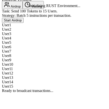
EDITOR ACTIVE
Initializing
RUST
Environment...
Airdrop
Vesting
Task: Send 100 Tokens to 15 Users.
Strategy: Batch 5 instructions per transaction.
Start Airdrop
User1
User2
User3
User4
User5
User6
User7
User8
User9
User10
User11
User12
User13
User14
User15
Ready to broadcast transactions...