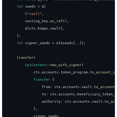
let
 seeds 
=
&
[
b"vault"
,
        vesting_key
.
as_ref
(
)
,
&
[
ctx
.
bumps
.
vault
]
,
]
;
let
 signer_seeds 
=
&
[
&
seeds
[
..
]
]
;
transfer
(
CpiContext
::
new_with_signer
(
            ctx
.
accounts
.
token_program
.
to_account_in
Transfer
{
                from
:
 ctx
.
accounts
.
vault
.
to_account_
                to
:
 ctx
.
accounts
.
beneficiary_token_a
                authority
:
 ctx
.
accounts
.
vault
.
to_acc
}
,
            signer_seeds
,