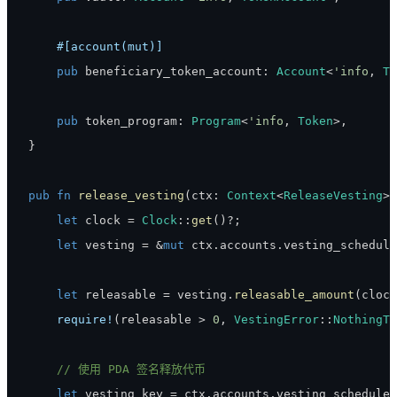
#[account(mut)]
pub
 beneficiary_token_account
:
Account
<
'info
,
To
pub
 token_program
:
Program
<
'info
,
Token
>
,
}
pub
fn
release_vesting
(
ctx
:
Context
<
ReleaseVesting
>
)
let
 clock 
=
Clock
::
get
(
)
?
;
let
 vesting 
=
&
mut
 ctx
.
accounts
.
vesting_schedule
let
 releasable 
=
 vesting
.
releasable_amount
(
clock
require!
(
releasable 
>
0
,
VestingError
::
NothingTo
// 使用 PDA 签名释放代币
let
 vesting_key 
=
 ctx
.
accounts
.
vesting_schedule
.