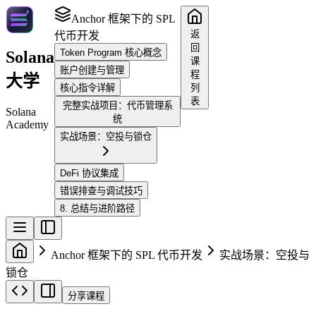
Anchor 框架下的 SPL
返
代币开发
回
Token Program 核心概念
Solana
课
账户创建与管理
程
大学
核心指令详解
列
表
完整实战项目：代币管理系
Solana
统
Academy
实战场景：空投与锁仓
DeFi 协议集成
错误排查与调试技巧
8. 总结与进阶路径
Anchor 框架下的 SPL 代币开发
实战场景：空投与
锁仓
分享课程