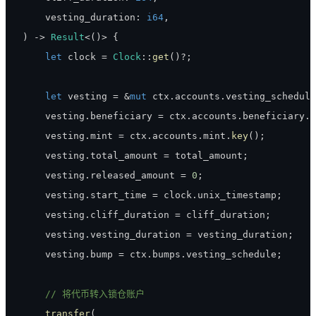
    vesting_duration
:
i64
,
)
->
Result
<
(
)
>
{
let
 clock 
=
Clock
::
get
(
)
?
;
let
 vesting 
=
&
mut
 ctx
.
accounts
.
vesting_schedule
    vesting
.
beneficiary 
=
 ctx
.
accounts
.
beneficiary
.
k
    vesting
.
mint 
=
 ctx
.
accounts
.
mint
.
key
(
)
;
    vesting
.
total_amount 
=
 total_amount
;
    vesting
.
released_amount 
=
0
;
    vesting
.
start_time 
=
 clock
.
unix_timestamp
;
    vesting
.
cliff_duration 
=
 cliff_duration
;
    vesting
.
vesting_duration 
=
 vesting_duration
;
    vesting
.
bump 
=
 ctx
.
bumps
.
vesting_schedule
;
// 将代币转入锁仓账户
transfer
(