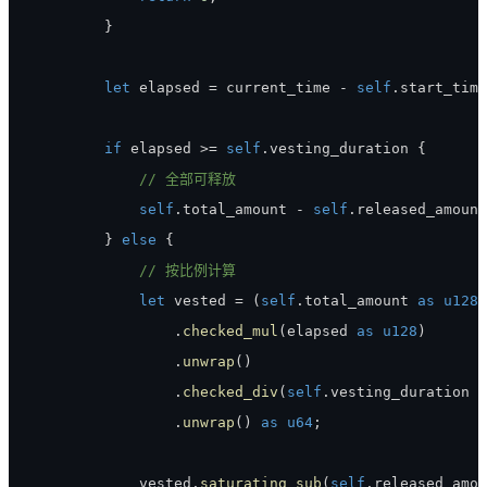
}
let
 elapsed 
=
 current_time 
-
self
.
start_time
if
 elapsed 
>=
self
.
vesting_duration 
{
// 全部可释放
self
.
total_amount 
-
self
.
}
else
{
// 按比例计算
let
 vested 
=
(
self
.
total_amount 
as
u128
)
.
checked_mul
(
elapsed 
as
u128
)
.
unwrap
(
)
.
checked_div
(
self
.
vesting_duration 
a
.
unwrap
(
)
as
u64
;
            vested
.
saturating_sub
(
self
.
released_amou