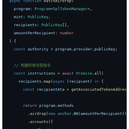
async
function
batchAirdrop
(
  program
:
Program
<
SplTokenManager
>
,
  mint
:
PublicKey
,
  recipients
:
PublicKey
[
]
,
  amountPerRecipient
:
number
)
{
const
 authority 
=
 program
.
provider
.
publicKey
;
// 构建所有空投指令
const
 instructions 
=
await
Promise
.
all
(
    recipients
.
map
(
async
(
recipient
)
=>
{
const
 recipientAta 
=
getAssociatedTokenAddress
return
 program
.
methods
.
airdrop
(
new
anchor
.
BN
(
amountPerRecipient
)
)
.
accounts
(
{