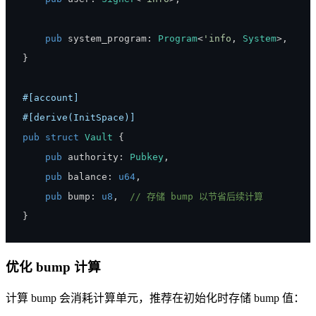
pub
 system_program
:
Program
<
'info
,
System
>
,
}
#[account]
#[derive(InitSpace)]
pub
struct
Vault
{
pub
 authority
:
Pubkey
,
pub
 balance
:
u64
,
pub
 bump
:
u8
,
// 存储 bump 以节省后续计算
}
优化 bump 计算
计算 bump 会消耗计算单元，推荐在初始化时存储 bump 值：