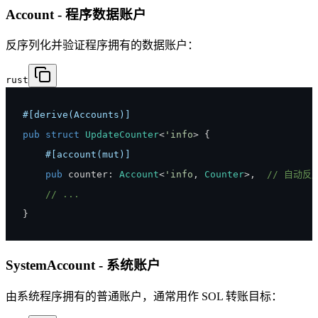
Account - 程序数据账户
反序列化并验证程序拥有的数据账户：
rust
#[derive(Accounts)]
pub
struct
UpdateCounter
<
'info
>
{
#[account(mut)]
pub
 counter
:
Account
<
'info
,
Counter
>
,
// 自动反
// ...
}
SystemAccount - 系统账户
由系统程序拥有的普通账户，通常用作 SOL 转账目标：