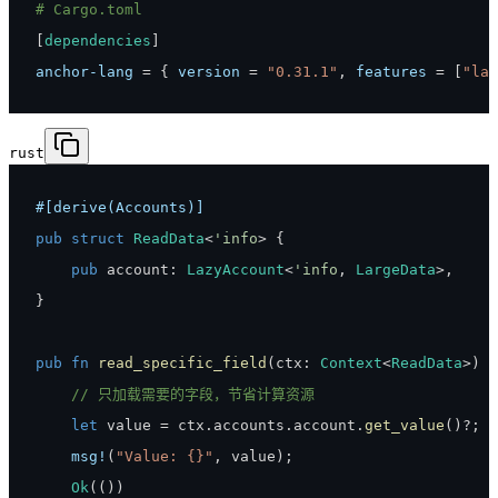
# Cargo.toml
[
dependencies
]
anchor-lang
=
{
version
=
"0.31.1"
,
features
=
[
"laz
rust
#[derive(Accounts)]
pub
struct
ReadData
<
'info
>
{
pub
 account
:
LazyAccount
<
'info
,
LargeData
>
,
}
pub
fn
read_specific_field
(
ctx
:
Context
<
ReadData
>
)
-
// 只加载需要的字段，节省计算资源
let
 value 
=
 ctx
.
accounts
.
account
.
get_value
(
)
?
;
msg!
(
"Value: {}"
,
 value
)
;
Ok
(
(
)
)