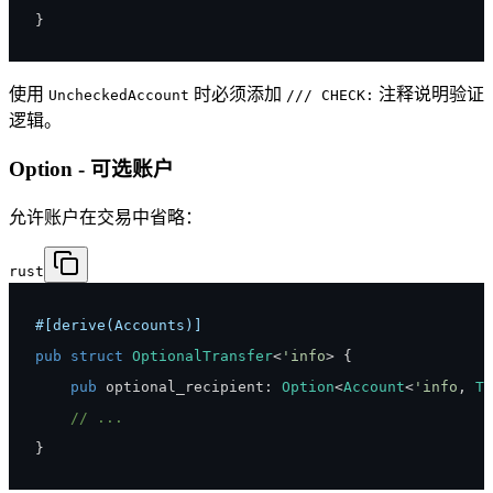
}
使用
时必须添加
注释说明验证
UncheckedAccount
/// CHECK:
逻辑。
Option - 可选账户
允许账户在交易中省略：
rust
#[derive(Accounts)]
pub
struct
OptionalTransfer
<
'info
>
{
pub
 optional_recipient
:
Option
<
Account
<
'info
,
To
// ...
}