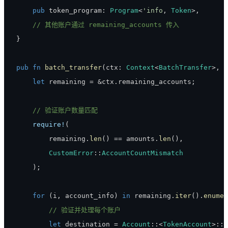
pub
 token_program
:
Program
<
'info
,
Token
>
,
// 其他账户通过 remaining_accounts 传入
}
pub
fn
batch_transfer
(
ctx
:
Context
<
BatchTransfer
>
,
 a
let
 remaining 
=
&
ctx
.
remaining_accounts
;
// 验证账户数量匹配
require!
(
        remaining
.
len
(
)
==
 amounts
.
len
(
)
,
CustomError
::
AccountCountMismatch
)
;
for
(
i
,
 account_info
)
in
 remaining
.
iter
(
)
.
enumer
// 验证并处理每个账户
let
 destination 
=
Account
::
<
TokenAccount
>
::
t