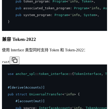
pub
 token_program
:
Program
<
'info
,
Token
>
,
pub
 associated_token_program
:
Program
<
'info
,
Ass
pub
 system_program
:
Program
<
'info
,
System
>
,
}
兼容 Token-2022
使用 Interface 类型同时支持 Token 和 Token-2022：
rust
use
anchor_spl
::
token_interface
::
{
TokenInterface
,
To
#[derive(Accounts)]
pub
struct
UniversalTransfer
<
'info
>
{
#[account(mut)]
pub
 source
:
InterfaceAccount
<
'info
,
TokenAccount