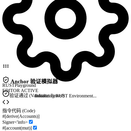
Anchor 验证模拟器
RUST
Playground
EDITOR ACTIVE
验证通过 (Validation Passed)
Initializing
RUST
Environment...
指令代码 (Code)
#[derive(Accounts)]
Signer<'info>
#[account(mut)]