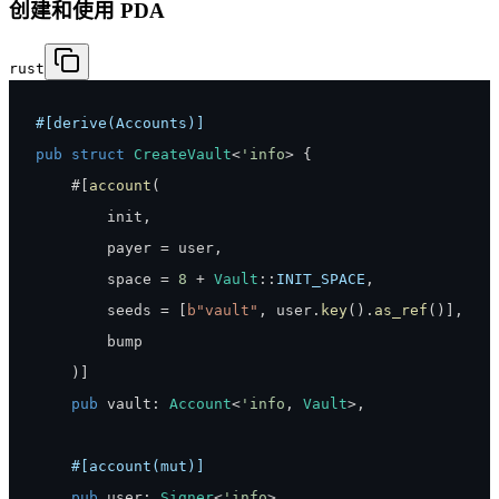
创建和使用 PDA
rust
#[derive(Accounts)]
pub
struct
CreateVault
<
'info
>
{
    #
[
account
(
        init
,
        payer 
=
 user
,
        space 
=
8
+
Vault
::
INIT_SPACE
,
        seeds 
=
[
b"vault"
,
 user
.
key
(
)
.
as_ref
(
)
]
,
)
]
pub
 vault
:
Account
<
'info
,
Vault
>
,
#[account(mut)]
pub
 user
:
Signer
<
'info
>
,