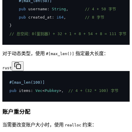
#[max_len(50)]
pub
 username
:
String
,
// 4 + 50 字节
pub
 created_at
:
i64
,
// 8 字节
}
// 总空间：8(鉴别器) + 32 + 1 + 8 + 54 + 8 = 111 字节
对于动态类型，使用
指定最大长度：
#[max_len()]
rust
#[max_len(100)]
pub
 items
:
Vec
<
Pubkey
>
,
// 4 + (32 * 100) 字节
账户重分配
当需要改变账户大小时，使用
约束：
realloc