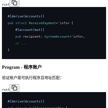
rust
#[derive(Accounts)]
pub
struct
ReceivePayment
<
'info
>
{
#[account(mut)]
pub
 recipient
:
SystemAccount
<
'info
>
,
// ...
}
Program - 程序账户
验证账户是可执行程序且地址匹配：
rust
#[derive(Accounts)]