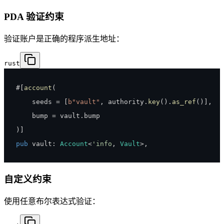
PDA 验证约束
验证账户是正确的程序派生地址：
rust
#
[
account
(
    seeds 
=
[
b"vault"
,
 authority
.
key
(
)
.
as_ref
(
)
]
,
    bump 
=
 vault
.
)
]
pub
 vault
:
Account
<
'info
,
Vault
>
,
自定义约束
使用任意布尔表达式验证：