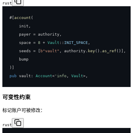
rust
#
[
account
(
    init
,
    payer 
=
 authority
,
    space 
=
8
+
Vault
::
INIT_SPACE
,
    seeds 
=
[
b"vault"
,
 authority
.
key
(
)
.
as_ref
(
)
]
,
)
]
pub
 vault
:
Account
<
'info
,
Vault
>
,
可变性约束
标记账户可被修改：
rust