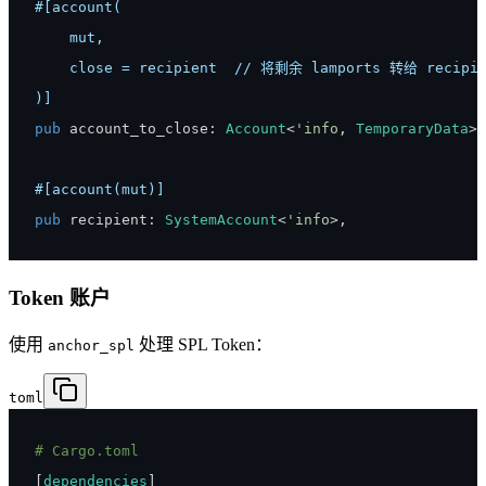
)]
pub
 account_to_close
:
Account
<
'info
,
TemporaryData
>
,
#[account(mut)]
pub
 recipient
:
SystemAccount
<
'info
>
,
Token 账户
使用
处理 SPL Token：
anchor_spl
toml
# Cargo.toml
[
dependencies
]