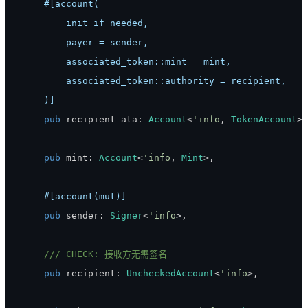
    )]
pub
 recipient_ata
:
Account
<
'info
,
TokenAccount
>
,
pub
 mint
:
Account
<
'info
,
Mint
>
,
#[account(mut)]
pub
 sender
:
Signer
<
'info
>
,
/// CHECK: 接收方无需签名
pub
 recipient
:
UncheckedAccount
<
'info
>
,