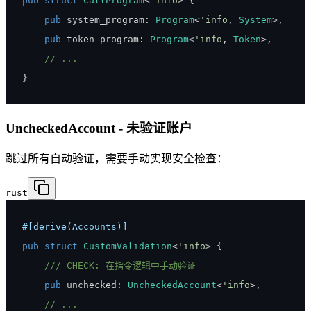
pub
struct
CallProgram
<
'info
>
{
pub
 system_program
:
Program
<
'info
,
System
>
,
pub
 token_program
:
Program
<
'info
,
Token
>
,
// ...
}
UncheckedAccount - 未验证账户
跳过所有自动验证，需要手动实现安全检查：
rust
#[derive(Accounts)]
pub
struct
CustomValidation
<
'info
>
{
/// CHECK: 在指令逻辑中手动验证
pub
 unchecked
:
UncheckedAccount
<
'info
>
,
// ...