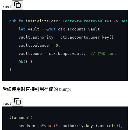
rust
pub
fn
initialize
(
ctx
:
Context
<
CreateVault
>
)
->
Resu
let
 vault 
=
&
mut
 ctx
.
accounts
.
vault
;
    vault
.
authority 
=
 ctx
.
accounts
.
user
.
key
(
)
;
    vault
.
balance 
=
0
;
    vault
.
bump 
=
 ctx
.
bumps
.
vault
;
// 存储 bump
Ok
(
(
)
)
}
后续使用时直接引用存储的 bump：
rust
#
[
account
(
    seeds 
=
[
b"vault"
,
 authority
.
key
(
)
.
as_ref
(
)
]
,