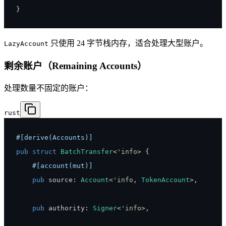
}
只使用 24 字节栈内存，适合处理大型账户。
LazyAccount
剩余账户（Remaining Accounts）
处理数量不固定的账户：
rust
#[derive(Accounts)]
pub
struct
BatchTransfer
<
'info
>
{
#[account(mut)]
pub
 source
:
Account
<
'info
,
TokenAccount
>
,
pub
 authority
:
Signer
<
'info
>
,