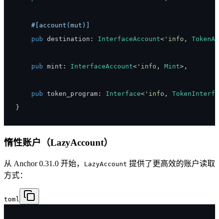
#[account(mut)]
pub
 destination
:
InterfaceAccount
<
'info
,
TokenAc
pub
 mint
:
InterfaceAccount
<
'info
,
Mint
>
,
pub
 token_program
:
Interface
<
'info
,
TokenInterfa
}
惰性账户（LazyAccount）
从 Anchor 0.31.0 开始，
提供了更高效的账户读取
LazyAccount
方式：
toml