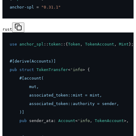
anchor-spl
=
"0.31.1"
rust
use
anchor_spl
::
token
::
{
Token
,
TokenAccount
,
Mint
}
;
#[derive(Accounts)]
pub
struct
TokenTransfer
<
'info
>
{
    )]
pub
 sender_ata
:
Account
<
'info
,
TokenAccount
>
,