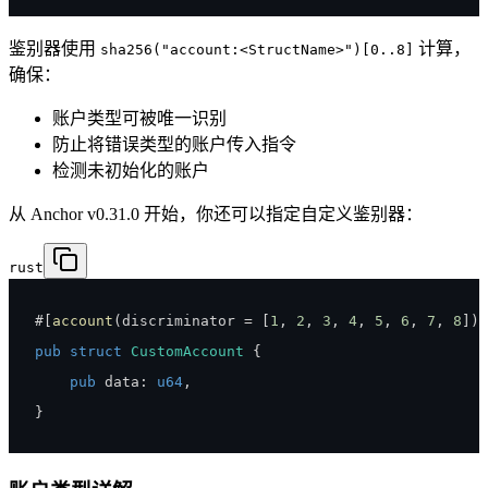
鉴别器使用
计算，
sha256("account:<StructName>")[0..8]
确保：
账户类型可被唯一识别
防止将错误类型的账户传入指令
检测未初始化的账户
从 Anchor v0.31.0 开始，你还可以指定自定义鉴别器：
rust
#
[
account
(
discriminator 
=
[
1
,
2
,
3
,
4
,
5
,
6
,
7
,
8
]
)
]
pub
struct
CustomAccount
{
pub
 data
:
u64
,
}