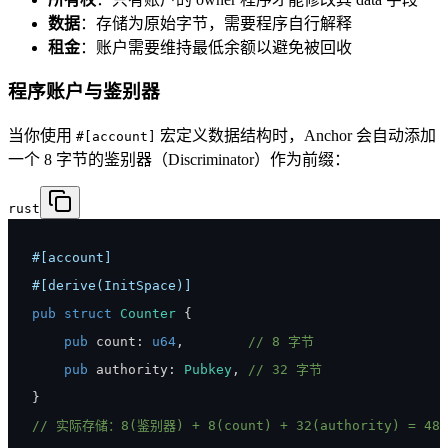
数据
：存储为原始字节，需要程序自行解释
租金
：账户需要维持最低余额以避免被回收
程序账户与鉴别器
当你使用
宏定义数据结构时，Anchor 会自动添加
#[account]
一个 8 字节的鉴别器（Discriminator）作为前缀：
rust
#[account]
#[derive(InitSpace)]
pub
struct
Counter
{
pub
 count
:
u64
,
// 8 字节
pub
 authority
:
Pubkey
,
// 32 字节
}
// 实际存储：8(鉴别器) + 8(count) + 32(authority) = 48