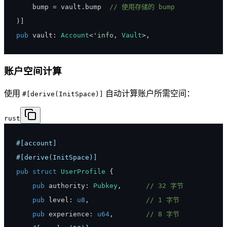
    bump 
=
 vault
.
bump  
// 使用存储的 bump
)
]
pub
 vault
:
Account
<
'info
,
Vault
>
,
账户空间计算
使用
自动计算账户所需空间：
#[derive(InitSpace)]
rust
#[account]
#[derive(InitSpace)]
pub
struct
UserProfile
{
pub
 authority
:
Pubkey
,
// 32 字节
pub
 level
:
u8
,
// 1 字节
pub
 experience
:
u64
,
// 8 字节