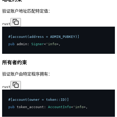
验证账户地址匹配特定值：
rust
#[account(address = ADMIN_PUBKEY)]
pub
 admin
:
Signer
<
'info
>
,
所有者约束
验证账户由特定程序拥有：
rust
#[account(owner = token::ID)]
pub
 token_account
:
AccountInfo
<
'info
>
,