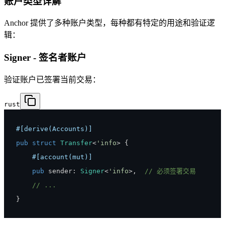
账户类型详解
Anchor 提供了多种账户类型，每种都有特定的用途和验证逻
辑：
Signer - 签名者账户
验证账户已签署当前交易：
rust
#[derive(Accounts)]
pub
struct
Transfer
<
'info
>
{
#[account(mut)]
pub
 sender
:
Signer
<
'info
>
,
// 必须签署交易
// ...
}