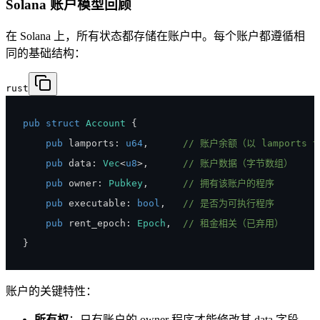
Solana 账户模型回顾
在 Solana 上，所有状态都存储在账户中。每个账户都遵循相
同的基础结构：
rust
pub
struct
Account
{
pub
 lamports
:
u64
,
// 账户余额（以 lamports 
pub
 data
:
Vec
<
u8
>
,
// 账户数据（字节数组）
pub
 owner
:
Pubkey
,
// 拥有该账户的程序
pub
 executable
:
bool
,
// 是否为可执行程序
pub
 rent_epoch
:
Epoch
,
// 租金相关（已弃用）
}
账户的关键特性：
所有权
：只有账户的 owner 程序才能修改其 data 字段