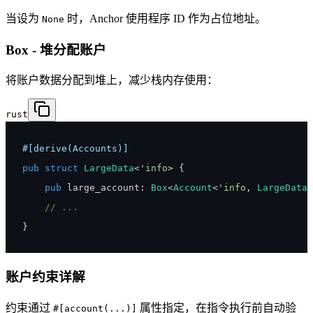
当设为
时，Anchor 使用程序 ID 作为占位地址。
None
Box - 堆分配账户
将账户数据分配到堆上，减少栈内存使用：
rust
#[derive(Accounts)]
pub
struct
LargeData
<
'info
>
{
pub
 large_account
:
Box
<
Account
<
'info
,
LargeDataT
// ...
}
账户约束详解
约束通过
属性指定，在指令执行前自动验
#[account(...)]